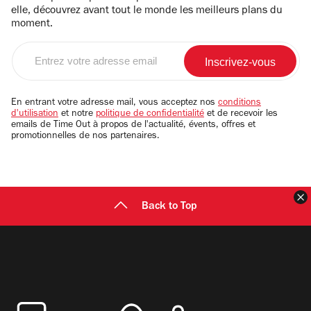
elle, découvrez avant tout le monde les meilleurs plans du
moment.
Entrez
votre
adresse
email
En entrant votre adresse mail, vous acceptez nos
conditions
d'utilisation
et notre
politique de confidentialité
et de recevoir les
emails de Time Out à propos de l'actualité, évents, offres et
promotionnelles de nos partenaires.
F
Back to Top