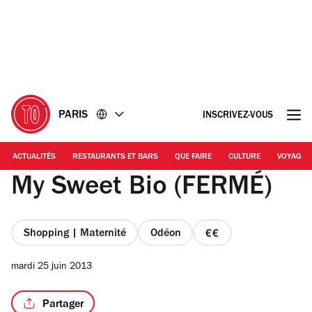
Accéder
Accéder
au
au
contenu
pied
de
page
PARIS
INSCRIVEZ-VOUS
ACTUALITÉS
RESTAURANTS ET BARS
QUE FAIRE
CULTURE
VOYAGE
My Sweet Bio (FERMÉ)
Shopping | Maternité
Odéon
prix
2
mardi 25 juin 2013
sur
4
Partager