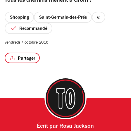
Tous les chemins mènent à Grom !
5
étoiles
Shopping
Saint-Germain-des-Prés
prix
1
Recommandé
sur
4
vendredi 7 octobre 2016
Partager
Écrit par
Rosa Jackson