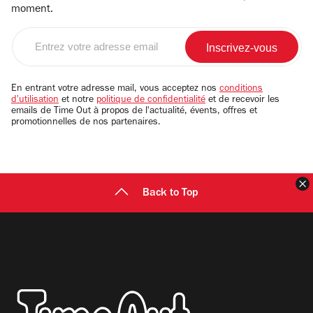
moment.
Entrez
votre
adresse
email
En entrant votre adresse mail, vous acceptez nos
conditions
d'utilisation
et notre
politique de confidentialité
et de recevoir les
emails de Time Out à propos de l'actualité, évents, offres et
promotionnelles de nos partenaires.
F
Back to Top