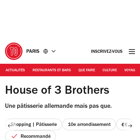
Accéder
Accéder
au
au
contenu
pied
de
page
PARIS
INSCRIVEZ-VOUS
ACTUALITÉS
RESTAURANTS ET BARS
QUE FAIRE
CULTURE
VOYAGE
© EP / TOP
House of 3 Brothers
Une pâtisserie allemande mais pas que.
Shopping | Pâtisserie
10e arrondissement
prix
2
Recommandé