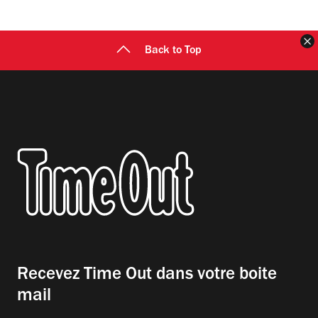
F
Back to Top
Recevez Time Out dans votre boite
mail