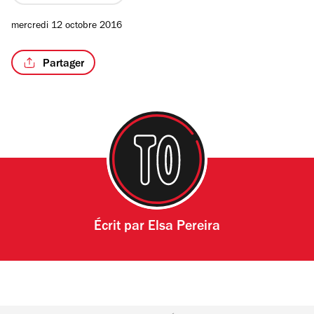
sur
4
mercredi 12 octobre 2016
Partager
/3
Écrit par
Elsa Pereira