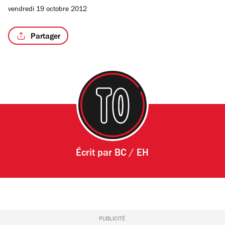
4
vendredi 19 octobre 2012
Partager
Écrit par
BC / EH
PUBLICITÉ