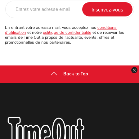
Entrez
votre
adresse
email
En entrant votre adresse mail, vous acceptez nos
conditions
d'utilisation
et notre
politique de confidentialité
et de recevoir les
emails de Time Out à propos de l'actualité, évents, offres et
promotionnelles de nos partenaires.
F
Back to Top