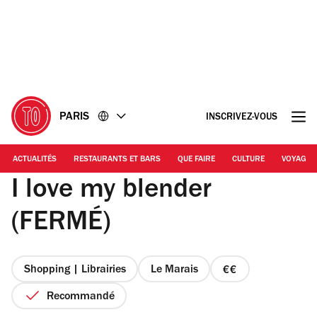
Accéder
Accéder
au
au
contenu
pied
de
page
PARIS
INSCRIVEZ-VOUS
ACTUALITÉS
RESTAURANTS ET BARS
QUE FAIRE
CULTURE
VOYAGE
I love my blender
(FERMÉ)
Shopping | Librairies
Le Marais
prix
2
Recommandé
sur