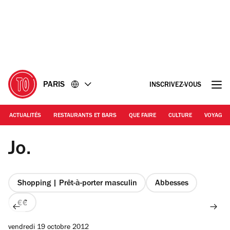
Accéder
Accéder
au
au
contenu
pied
de
page
PARIS
INSCRIVEZ-VOUS
ACTUALITÉS
RESTAURANTS ET BARS
QUE FAIRE
CULTURE
VOYAGE
©EP
Jo.
Shopping | Prêt-à-porter masculin
Abbesses
prix
2
vendredi 19 octobre 2012