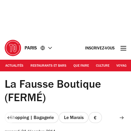
Accéder
Accéder
au
au
contenu
pied
de
page
PARIS
INSCRIVEZ-VOUS
ACTUALITÉS
RESTAURANTS ET BARS
QUE FAIRE
CULTURE
VOYAGE
© Céline Astorg
La Fausse Boutique
(FERMÉ)
Shopping | Bagagerie
Le Marais
prix
1