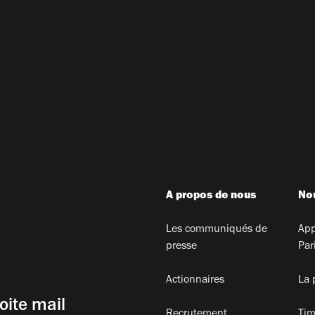
A propos de nous
Nou
Les communiqués de
App
presse
Par
Actionnaires
La 
oite mail
Recrutement
Tim