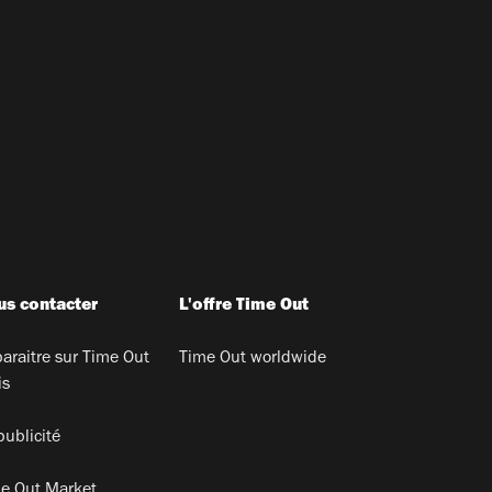
s contacter
L'offre Time Out
araitre sur Time Out
Time Out worldwide
is
publicité
e Out Market