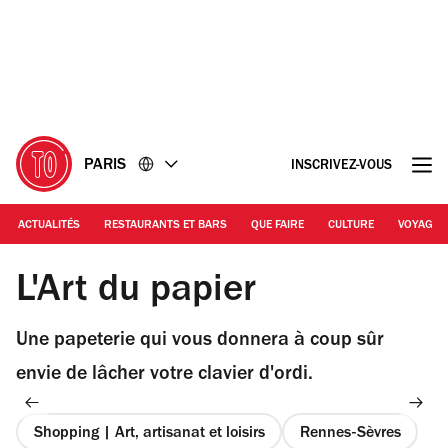
Accéder
Accéder
au
au
contenu
pied
de
page
PARIS
INSCRIVEZ-VOUS
ACTUALITÉS
RESTAURANTS ET BARS
QUE FAIRE
CULTURE
VOYAGE
© EP / TOP
L'Art du papier
Une papeterie qui vous donnera à coup sûr
envie de lâcher votre clavier d'ordi.
Shopping | Art, artisanat et loisirs
Rennes-Sèvres