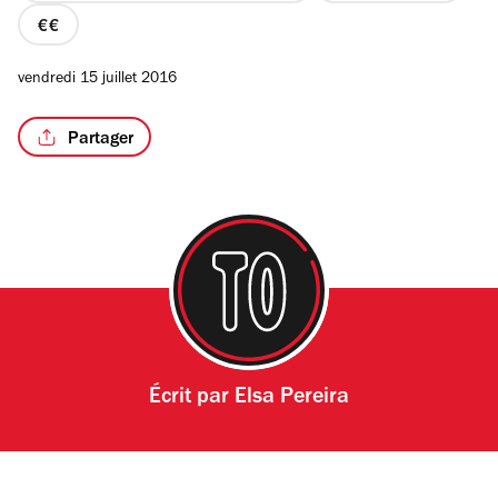
prix
2
vendredi 15 juillet 2016
sur
4
/8
Partager
Écrit par
Elsa Pereira