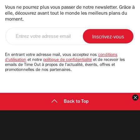
Vous ne pourrez plus vous passer de notre newsletter. Grâce à
elle, découvrez avant tout le monde les meilleurs plans du
moment.
Entrez
votre
adresse
email
En entrant votre adresse mail, vous acceptez nos
conditions
d'utilisation
et notre
politique de confidentialité
et de recevoir les
emails de Time Out à propos de l'actualité, évents, offres et
promotionnelles de nos partenaires.
F
Back to Top