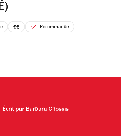
É)
le
Recommandé
prix
2
sur
4
Écrit par
Barbara Chossis