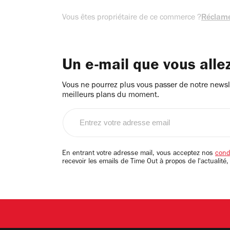
Vous êtes propriétaire de ce commerce ?
Réclame
Un e-mail que vous alle
Vous ne pourrez plus vous passer de notre newsle
meilleurs plans du moment.
Entrez
votre
adresse
email
En entrant votre adresse mail, vous acceptez nos
condi
recevoir les emails de Time Out à propos de l'actualité,