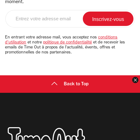
moment.
Entrez
votre
adresse
email
En entrant votre adresse mail, vous acceptez nos
conditions
d'utilisation
et notre
politique de confidentialité
et de recevoir les
emails de Time Out à propos de l'actualité, évents, offres et
promotionnelles de nos partenaires.
F
Back to Top