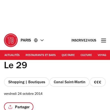
Accéder
Accéder
au
au
contenu
pied
de
page
PARIS
INSCRIVEZ-VOUS
ACTUALITÉS
RESTAURANTS ET BARS
QUE FAIRE
CULTURE
VOYAGE
Le 29
Shopping | Boutiques
Canal Saint-Martin
prix
3
vendredi 24 octobre 2014
sur
4
Partager