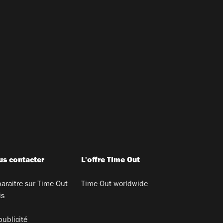
s contacter
L'offre Time Out
araitre sur Time Out
Time Out worldwide
is
publicité