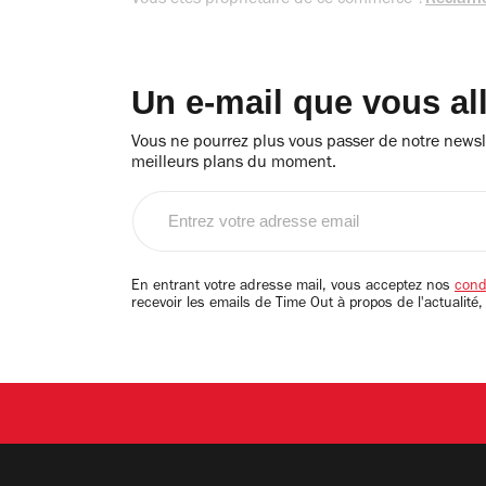
Vous êtes propriétaire de ce commerce ?
Réclame
Un e-mail que vous al
Vous ne pourrez plus vous passer de notre newsle
meilleurs plans du moment.
Entrez
votre
adresse
email
En entrant votre adresse mail, vous acceptez nos
condi
recevoir les emails de Time Out à propos de l'actualité,