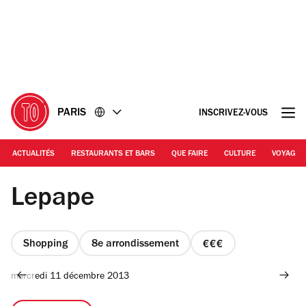
Accéder
Accéder
au
au
contenu
pied
de
page
PARIS
INSCRIVEZ-VOUS
ACTUALITÉS
RESTAURANTS ET BARS
QUE FAIRE
CULTURE
VOYAGE
@ Time Out Paris
Lepape
Shopping
8e arrondissement
prix
3
mercredi 11 décembre 2013
sur
4