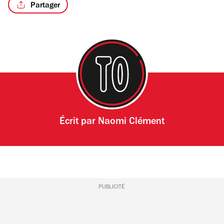
Partager
/8
Écrit par
Naomi Clément
PUBLICITÉ