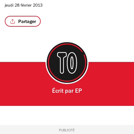
4
jeudi 28 février 2013
Partager
Écrit par
EP
PUBLICITÉ