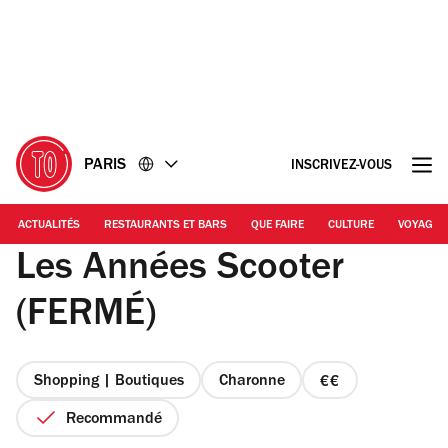
Accéder
Accéder
au
au
contenu
pied
de
page
PARIS
INSCRIVEZ-VOUS
ACTUALITÉS
RESTAURANTS ET BARS
QUE FAIRE
CULTURE
VOYAGE
Les Années Scooter
(FERMÉ)
Shopping | Boutiques
Charonne
prix
2
Recommandé
sur