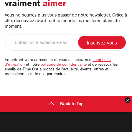
vraiment
aimer
Vous ne pourrez plus vous passer de notre newsletter. Grâce à
elle, découvrez avant tout le monde les meilleurs plans du
moment.
Entrez
votre
adresse
email
En entrant votre adresse mail, vous acceptez nos
conditions
d'utilisation
et notre
politique de confidentialité
et de recevoir les
emails de Time Out à propos de l'actualité, évents, offres et
promotionnelles de nos partenaires.
F
Back to Top