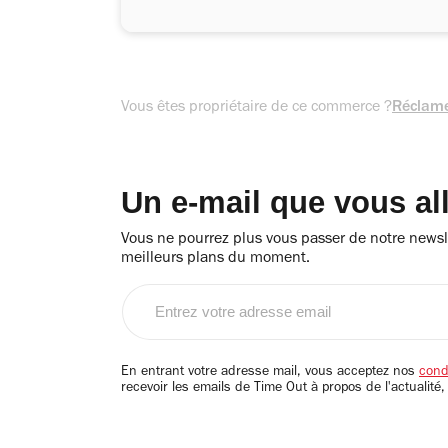
Vous êtes propriétaire de ce commerce ?
Réclame
Un e-mail que vous al
Vous ne pourrez plus vous passer de notre newsle
meilleurs plans du moment.
Entrez
votre
adresse
email
En entrant votre adresse mail, vous acceptez nos
condi
recevoir les emails de Time Out à propos de l'actualité,