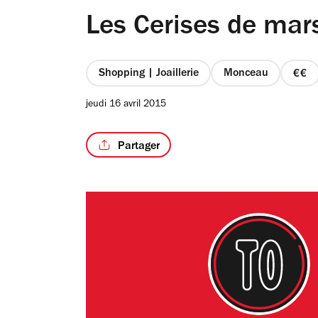
Les Cerises de mar
Shopping | Joaillerie
Monceau
prix
2
jeudi 16 avril 2015
sur
4
Partager