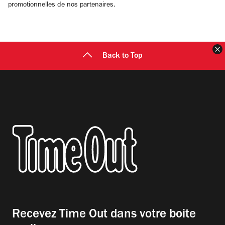
promotionnelles de nos partenaires.
F
Back to Top
Recevez Time Out dans votre boite