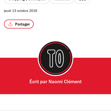
prix
3
jeudi 13 octobre 2016
sur
4
Partager
/3
Écrit par
Naomi Clément