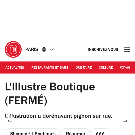
Accéder
Accéder
au
au
contenu
pied
de
page
PARIS
INSCRIVEZ-VOUS
ACTUALITÉS
RESTAURANTS ET BARS
QUE FAIRE
CULTURE
VOYAGE
© Time Out Paris / Illustrations : Steffie Brocoli
L'Illustre Boutique
(FERMÉ)
L'illustration a dorénavant pignon sur rue.
Shopping | Boutiques
Réaumur