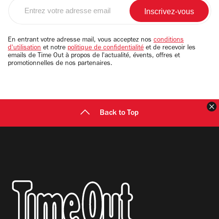
Entrez
votre
adresse
email
En entrant votre adresse mail, vous acceptez nos
conditions
d'utilisation
et notre
politique de confidentialité
et de recevoir les
emails de Time Out à propos de l'actualité, évents, offres et
promotionnelles de nos partenaires.
F
Back to Top