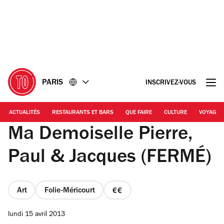
Accéder
Accéder
au
au
contenu
pied
de
page
PARIS
INSCRIVEZ-VOUS
ACTUALITÉS
RESTAURANTS ET BARS
QUE FAIRE
CULTURE
VOYAGE
Ma Demoiselle Pierre,
Paul & Jacques (FERMÉ)
Art
Folie-Méricourt
prix
2
lundi 15 avril 2013
sur