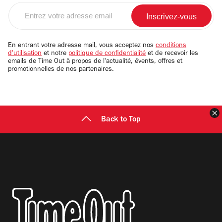
Entrez
votre
adresse
email
En entrant votre adresse mail, vous acceptez nos
conditions
d'utilisation
et notre
politique de confidentialité
et de recevoir les
emails de Time Out à propos de l'actualité, évents, offres et
promotionnelles de nos partenaires.
F
Back to Top