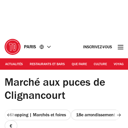
Accéder
Accéder
au
au
contenu
pied
de
page
PARIS
INSCRIVEZ-VOUS
ACTUALITÉS
RESTAURANTS ET BARS
QUE FAIRE
CULTURE
VOYAGE
© Barbara Chossis / Time Out Paris
Marché aux puces de
Clignancourt
Shopping | Marchés et foires
18e arrondissement