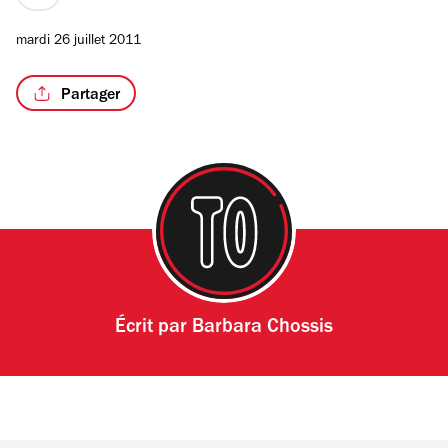
prix
1
mardi 26 juillet 2011
sur
4
Partager
/8
Écrit par
Barbara Chossis