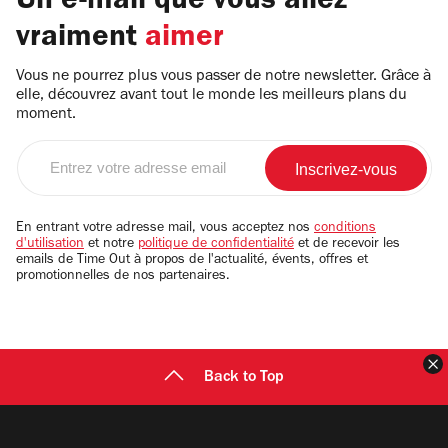
Un e-mail que vous allez
vraiment
aimer
Vous ne pourrez plus vous passer de notre newsletter. Grâce à
elle, découvrez avant tout le monde les meilleurs plans du
moment.
Entrez
votre
adresse
email
En entrant votre adresse mail, vous acceptez nos
conditions
d'utilisation
et notre
politique de confidentialité
et de recevoir les
emails de Time Out à propos de l'actualité, évents, offres et
promotionnelles de nos partenaires.
F
Back to Top