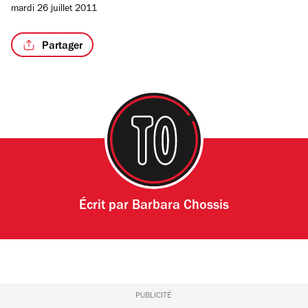
mardi 26 juillet 2011
sur
4
Partager
/7
Écrit par
Barbara Chossis
PUBLICITÉ