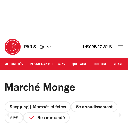
Accéder
Accéder
au
au
contenu
pied
de
page
PARIS
INSCRIVEZ-VOUS
ACTUALITÉS
RESTAURANTS ET BARS
QUE FAIRE
CULTURE
VOYAGE
© Barbara Chossis
Marché Monge
Shopping | Marchés et foires
5e arrondissement
Recommandé
prix
3