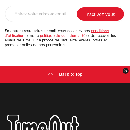
Entrez
votre
adresse
email
En entrant votre adresse mail, vous acceptez nos
conditions
d'utilisation
et notre
politique de confidentialité
et de recevoir les
emails de Time Out à propos de l'actualité, évents, offres et
promotionnelles de nos partenaires.
F
Back to Top