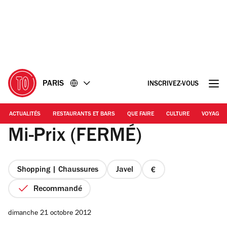
Accéder
Accéder
au
au
contenu
pied
de
page
PARIS
INSCRIVEZ-VOUS
ACTUALITÉS
RESTAURANTS ET BARS
QUE FAIRE
CULTURE
VOYAGE
Mi-Prix (FERMÉ)
Shopping | Chaussures
Javel
prix
1
Recommandé
sur
4
dimanche 21 octobre 2012