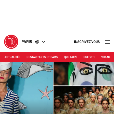
Accéder
Accéder
au
au
contenu
pied
de
page
PARIS
INSCRIVEZ-VOUS
ACTUALITÉS
RESTAURANTS ET BARS
QUE FAIRE
CULTURE
VOYAGE