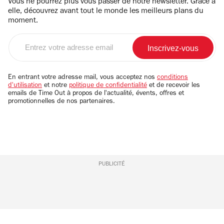
Vous ne pourrez plus vous passer de notre newsletter. Grâce à
elle, découvrez avant tout le monde les meilleurs plans du
moment.
Entrez
votre
adresse
email
En entrant votre adresse mail, vous acceptez nos
conditions
d'utilisation
et notre
politique de confidentialité
et de recevoir les
emails de Time Out à propos de l'actualité, évents, offres et
promotionnelles de nos partenaires.
PUBLICITÉ