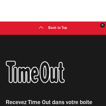
F
Back to Top
Recevez Time Out dans votre boite