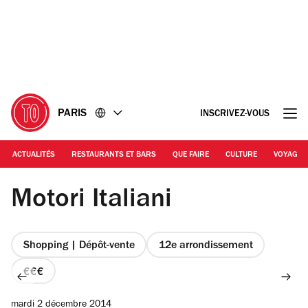
Accéder
Accéder
au
au
contenu
pied
de
page
PARIS
INSCRIVEZ-VOUS
ACTUALITÉS
RESTAURANTS ET BARS
QUE FAIRE
CULTURE
VOYAGE
© Céline Astorg
Motori Italiani
Shopping | Dépôt-vente
12e arrondissement
prix
3
mardi 2 décembre 2014