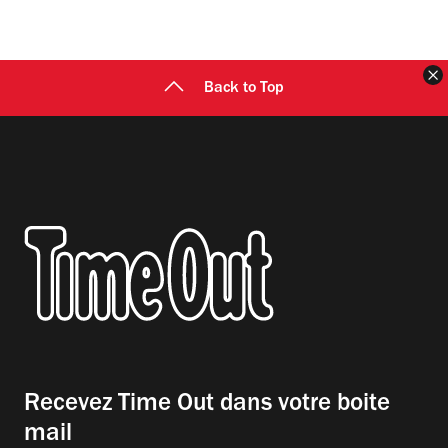
F
Back to Top
Recevez Time Out dans votre boite
mail