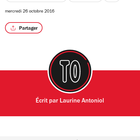
2
mercredi 26 octobre 2016
sur
4
Partager
Écrit par
Laurine Antoniol