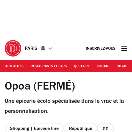
Accéder
Accéder
au
au
contenu
pied
de
page
PARIS
INSCRIVEZ-VOUS
ACTUALITÉS
RESTAURANTS ET BARS
QUE FAIRE
CULTURE
VOYAGE
© Laurine Antoniol
Opoa (FERMÉ)
Une épicerie écolo spécialisée dans le vrac et la
personnalisation.
Shopping | Epicerie fine
République
prix