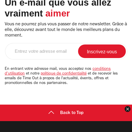
Un e-mail que vous allez
vraiment
aimer
Vous ne pourrez plus vous passer de notre newsletter. Grâce à
elle, découvrez avant tout le monde les meilleurs plans du
moment.
Entrez
votre
adresse
email
En entrant votre adresse mail, vous acceptez nos
conditions
d'utilisation
et notre
politique de confidentialité
et de recevoir les
emails de Time Out à propos de l'actualité, évents, offres et
promotionnelles de nos partenaires.
F
Back to Top