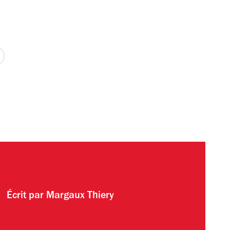
x
r
Écrit par
Margaux Thiery