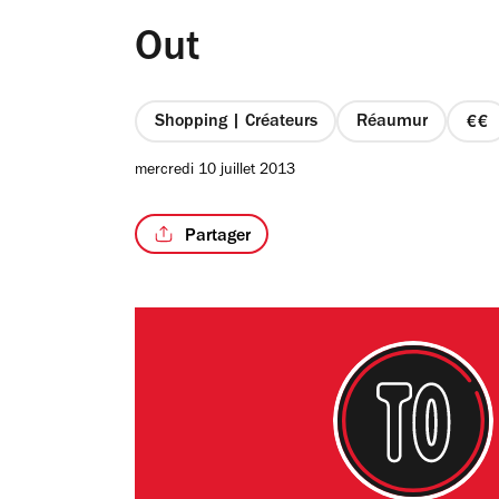
Out
Shopping | Créateurs
Réaumur
pri
2
mercredi 10 juillet 2013
su
4
Partager