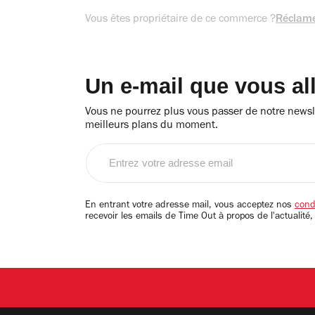
Vous êtes propriétaire de ce commerce ?
Réclame
Un e-mail que vous al
Vous ne pourrez plus vous passer de notre newsle
meilleurs plans du moment.
Entrez
votre
adresse
email
En entrant votre adresse mail, vous acceptez nos
condi
recevoir les emails de Time Out à propos de l'actualité,