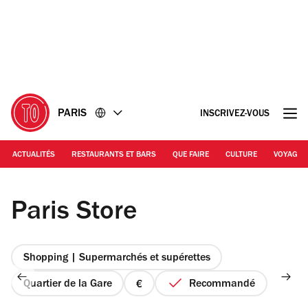
Accéder
Accéder
au
au
contenu
pied
de
page
PARIS
INSCRIVEZ-VOUS
ACTUALITÉS
RESTAURANTS ET BARS
QUE FAIRE
CULTURE
VOYAGE
© Barbara Chossis
Paris Store
Shopping | Supermarchés et supérettes
Quartier de la Gare
Recommandé
prix
1