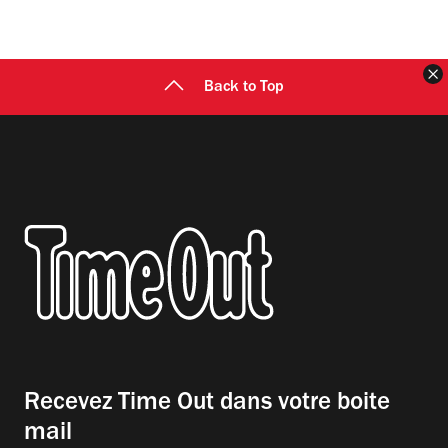
F
Back to Top
Recevez Time Out dans votre boite
mail