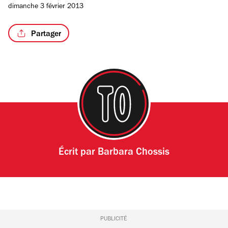
dimanche 3 février 2013
sur
4
Partager
/17
Écrit par
Barbara Chossis
PUBLICITÉ