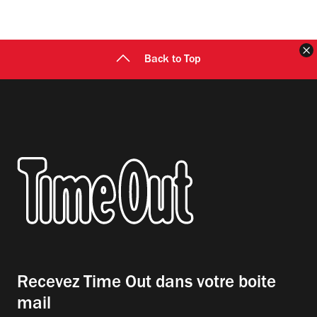
F
Back to Top
Recevez Time Out dans votre boite
mail