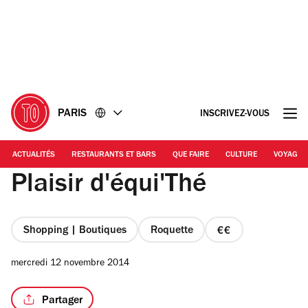
Accéder
Accéder
au
au
contenu
pied
de
page
PARIS
INSCRIVEZ-VOUS
ACTUALITÉS
RESTAURANTS ET BARS
QUE FAIRE
CULTURE
VOYAGE
Plaisir d'équi'Thé
Shopping | Boutiques
Roquette
prix
2
mercredi 12 novembre 2014
sur
4
Partager