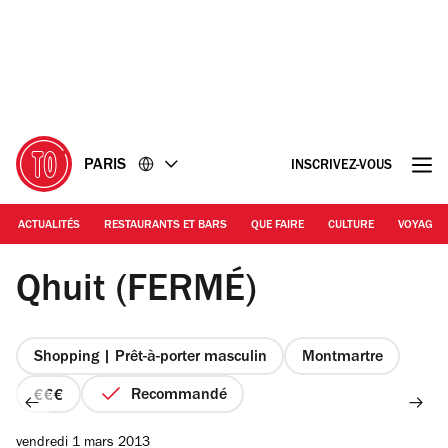
Accéder
Accéder
au
au
contenu
pied
de
page
PARIS
INSCRIVEZ-VOUS
ACTUALITÉS
RESTAURANTS ET BARS
QUE FAIRE
CULTURE
VOYAGE
DR
Qhuit (FERMÉ)
Shopping | Prêt-à-porter masculin
Montmartre
Recommandé
prix
3
vendredi 1 mars 2013