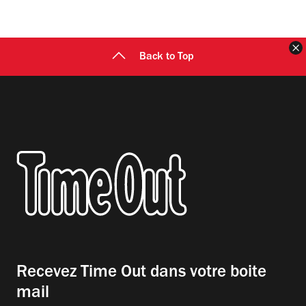
F
Back to Top
Recevez Time Out dans votre boite
mail