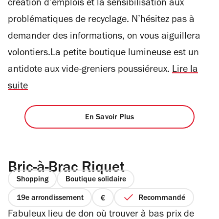
création d’emplois et la sensibilisation aux
problématiques de recyclage. N’hésitez pas à
demander des informations, on vous aiguillera
volontiers.La petite boutique lumineuse est un
antidote aux vide-greniers poussiéreux.
Lire la
suite
En Savoir Plus
Bric-à-Brac Riquet
Shopping
Boutique solidaire
19e arrondissement
Recommandé
prix
Fabuleux lieu de don où trouver à bas prix de
1