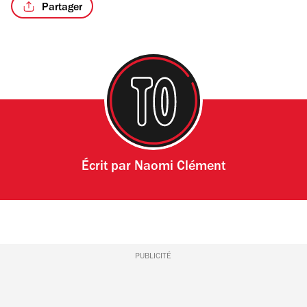
Partager
/7
Écrit par
Naomi Clément
PUBLICITÉ