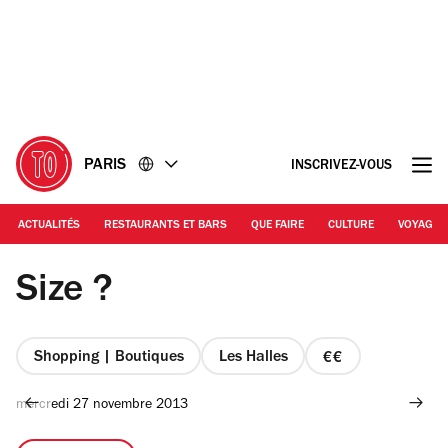
Accéder
Accéder
au
au
contenu
pied
de
page
PARIS
INSCRIVEZ-VOUS
ACTUALITÉS
RESTAURANTS ET BARS
QUE FAIRE
CULTURE
VOYAGE
© Ugly Mely
Size ?
Shopping | Boutiques
Les Halles
prix
2
mercredi 27 novembre 2013
sur
4