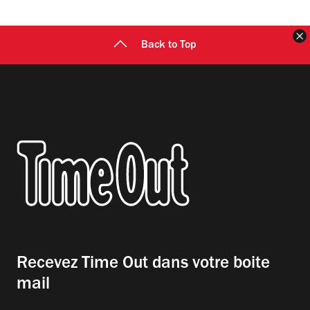
F
Back to Top
Recevez Time Out dans votre boite
mail