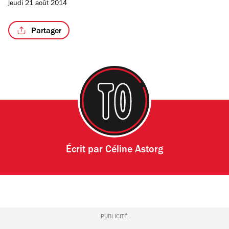
jeudi 21 août 2014
sur
4
Partager
Écrit par
Céline Astorg
PUBLICITÉ