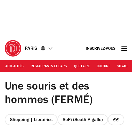
Accéder
Accéder
au
au
contenu
pied
de
page
PARIS
INSCRIVEZ-VOUS
ACTUALITÉS
RESTAURANTS ET BARS
QUE FAIRE
CULTURE
VOYAGE
© Céline Astorg
Une souris et des
hommes (FERMÉ)
Shopping | Librairies
SoPi (South Pigalle)
prix
2