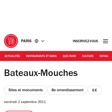
Accéder
Accéder
au
au
contenu
pied
de
page
PARIS
INSCRIVEZ-VOUS
ACTUALITÉS
RESTAURANTS ET BARS
QUE FAIRE
CULTURE
VOYAGE
© Time Out
Bateaux-Mouches
Sites et monuments
8e arrondissement
prix
2
vendredi 2 septembre 2011
sur
4