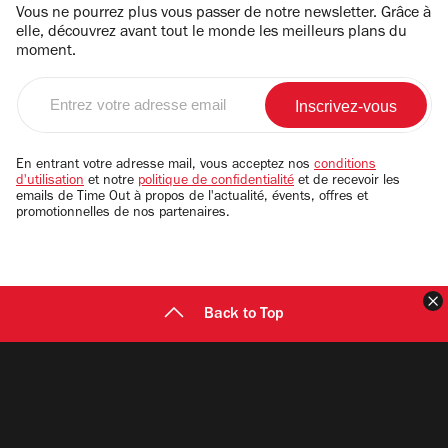
Vous ne pourrez plus vous passer de notre newsletter. Grâce à
elle, découvrez avant tout le monde les meilleurs plans du
moment.
Entrez
votre
adresse
email
En entrant votre adresse mail, vous acceptez nos
conditions
d'utilisation
et notre
politique de confidentialité
et de recevoir les
emails de Time Out à propos de l'actualité, évents, offres et
promotionnelles de nos partenaires.
F
Back to Top