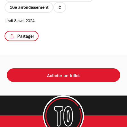
16e arrondissement
prix
1
lundi 8 avril 2024
sur
4
Partager
Acheter un billet