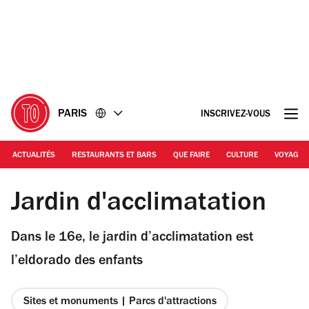
Accéder
Accéder
au
au
contenu
pied
de
page
PARIS
INSCRIVEZ-VOUS
ACTUALITÉS
RESTAURANTS ET BARS
QUE FAIRE
CULTURE
VOYAGE
© Sylvain Bachelot
Jardin d'acclimatation
Dans le 16e, le jardin d’acclimatation est
l’eldorado des enfants
Sites et monuments | Parcs d'attractions