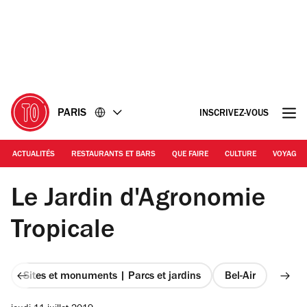
Accéder
Accéder
au
au
contenu
pied
de
page
PARIS
INSCRIVEZ-VOUS
ACTUALITÉS
RESTAURANTS ET BARS
QUE FAIRE
CULTURE
VOYAGE
© DR / Christophe Noël
Le Jardin d'Agronomie
Tropicale
Sites et monuments | Parcs et jardins
Bel-Air