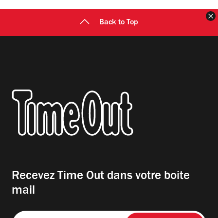
F
Back to Top
Recevez Time Out dans votre boite
mail
Entrez