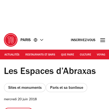
Accéder
Accéder
au
au
contenu
pied
de
page
PARIS
INSCRIVEZ-VOUS
ACTUALITÉS
RESTAURANTS ET BARS
QUE FAIRE
CULTURE
VOYAGE
© Alexandre Faraci
Les Espaces d’Abraxas
Sites et monuments
Paris et sa banlieue
mercredi 20 juin 2018