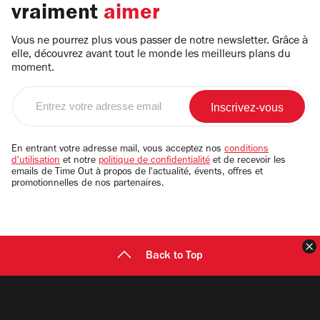
vraiment
aimer
Vous ne pourrez plus vous passer de notre newsletter. Grâce à
elle, découvrez avant tout le monde les meilleurs plans du
moment.
Entrez
votre
adresse
email
En entrant votre adresse mail, vous acceptez nos
conditions
d'utilisation
et notre
politique de confidentialité
et de recevoir les
emails de Time Out à propos de l'actualité, évents, offres et
promotionnelles de nos partenaires.
F
Back to Top