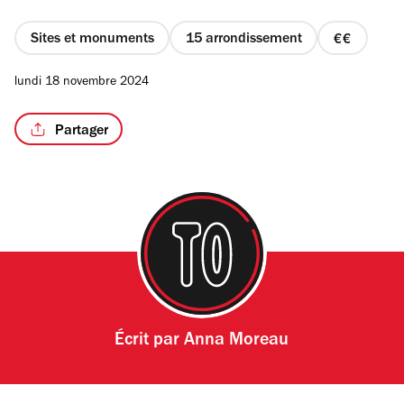
Sites et monuments
15 arrondissement
prix
2
lundi 18 novembre 2024
sur
4
Partager
Écrit par
Anna Moreau