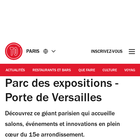
Accéder
Accéder
au
au
contenu
pied
de
page
PARIS
INSCRIVEZ-VOUS
ACTUALITÉS
RESTAURANTS ET BARS
QUE FAIRE
CULTURE
VOYAGE
Parc des expositions -
Porte de Versailles
Découvrez ce géant parisien qui accueille
salons, événements et innovations en plein
cœur du 15e arrondissement.