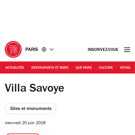
Accéder
Accéder
au
au
contenu
pied
de
page
PARIS
INSCRIVEZ-VOUS
ACTUALITÉS
RESTAURANTS ET BARS
QUE FAIRE
CULTURE
VOYAGE
© Alexandre Faraci
Villa Savoye
Sites et monuments
mercredi 20 juin 2018