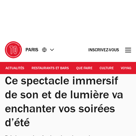
Accéder
Accéder
au
au
contenu
pied
de
page
PARIS
INSCRIVEZ-VOUS
ACTUALITÉS
RESTAURANTS ET BARS
QUE FAIRE
CULTURE
VOYAGE
Ce spectacle immersif
de son et de lumière va
enchanter vos soirées
d’été