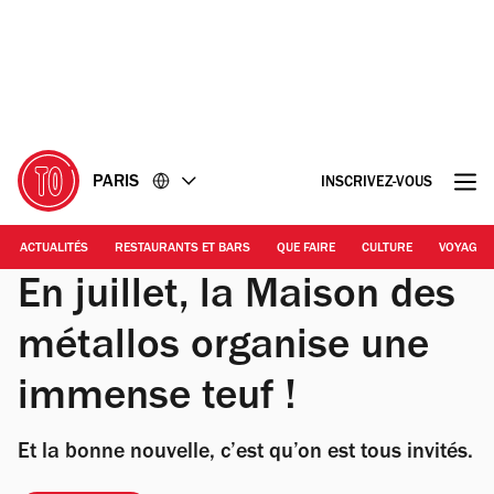
Accéder
Accéder
au
au
contenu
pied
de
page
PARIS
INSCRIVEZ-VOUS
ACTUALITÉS
RESTAURANTS ET BARS
QUE FAIRE
CULTURE
VOYAGE
En juillet, la Maison des
métallos organise une
immense teuf !
Et la bonne nouvelle, c’est qu’on est tous invités.