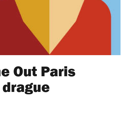
e Out Paris
a drague