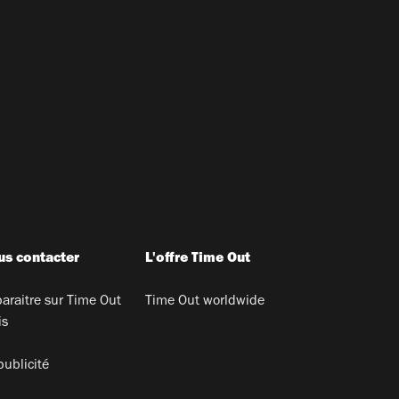
s contacter
L'offre Time Out
araitre sur Time Out
Time Out worldwide
is
publicité