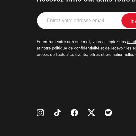
Recevez Time Out dans votre b
Entrez
votre
adresse
email
En entrant votre adresse mail, vous acceptez nos
condi
et notre
politique de confidentialité
et de recevoir les e
propos de l'actualité, évents, offres et promotionnelles