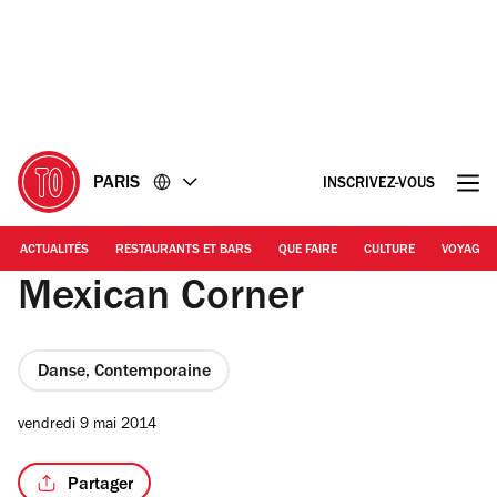
Accéder
Accéder
au
au
contenu
pied
de
page
PARIS
INSCRIVEZ-VOUS
ACTUALITÉS
RESTAURANTS ET BARS
QUE FAIRE
CULTURE
VOYAGE
Mexican Corner
Danse, Contemporaine
vendredi 9 mai 2014
Partager