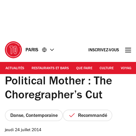
Accéder
Accéder
au
au
contenu
pied
de
page
PARIS
INSCRIVEZ-VOUS
ACTUALITÉS
RESTAURANTS ET BARS
QUE FAIRE
CULTURE
VOYAGE
Political Mother : The
Choregrapher’s Cut
Danse, Contemporaine
Recommandé
jeudi 24 juillet 2014