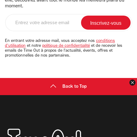
elle, découvrez avant tout le monde les meilleurs plans du
moment.
Entrez
votre
adresse
email
En entrant votre adresse mail, vous acceptez nos
conditions
d'utilisation
et notre
politique de confidentialité
et de recevoir les
emails de Time Out à propos de l'actualité, évents, offres et
promotionnelles de nos partenaires.
F
Back to Top