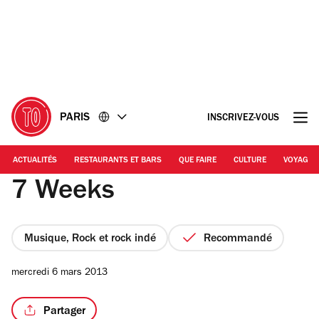
Accéder
Accéder
au
au
contenu
pied
de
page
PARIS
INSCRIVEZ-VOUS
ACTUALITÉS
RESTAURANTS ET BARS
QUE FAIRE
CULTURE
VOYAGE
7 Weeks
Musique, Rock et rock indé
Recommandé
mercredi 6 mars 2013
Partager