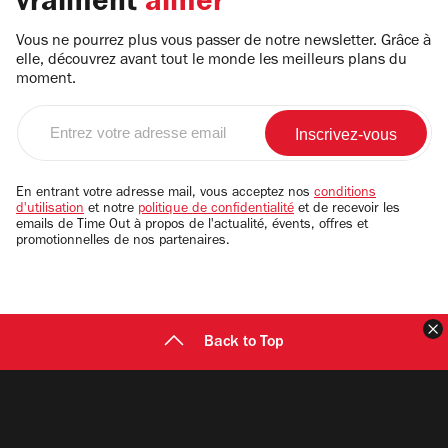
vraiment
aimer
Vous ne pourrez plus vous passer de notre newsletter. Grâce à
elle, découvrez avant tout le monde les meilleurs plans du
moment.
Entrez
votre
adresse
email
En entrant votre adresse mail, vous acceptez nos
conditions
d'utilisation
et notre
politique de confidentialité
et de recevoir les
emails de Time Out à propos de l'actualité, évents, offres et
promotionnelles de nos partenaires.
F
Back to Top