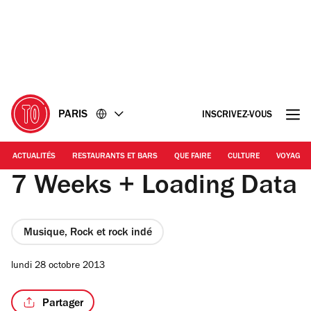
Accéder
Accéder
au
au
contenu
pied
de
page
PARIS
INSCRIVEZ-VOUS
ACTUALITÉS
RESTAURANTS ET BARS
QUE FAIRE
CULTURE
VOYAGE
7 Weeks + Loading Data
Musique, Rock et rock indé
lundi 28 octobre 2013
Partager