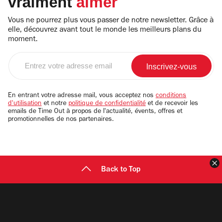
vraiment
aimer
Vous ne pourrez plus vous passer de notre newsletter. Grâce à
elle, découvrez avant tout le monde les meilleurs plans du
moment.
Entrez
votre
adresse
email
En entrant votre adresse mail, vous acceptez nos
conditions
d'utilisation
et notre
politique de confidentialité
et de recevoir les
emails de Time Out à propos de l'actualité, évents, offres et
promotionnelles de nos partenaires.
F
Back to Top