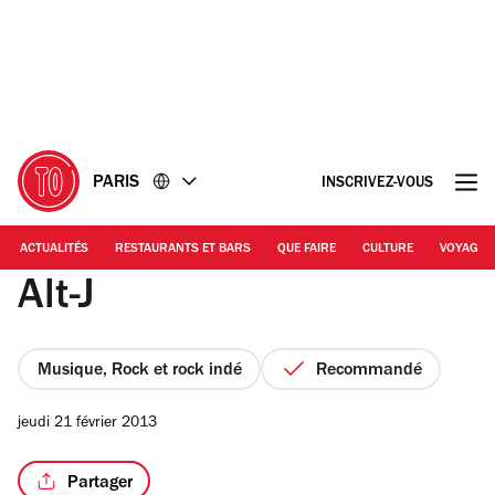
Accéder
Accéder
au
au
contenu
pied
de
page
PARIS
INSCRIVEZ-VOUS
ACTUALITÉS
RESTAURANTS ET BARS
QUE FAIRE
CULTURE
VOYAGE
Alt-J
Musique, Rock et rock indé
Recommandé
jeudi 21 février 2013
Partager