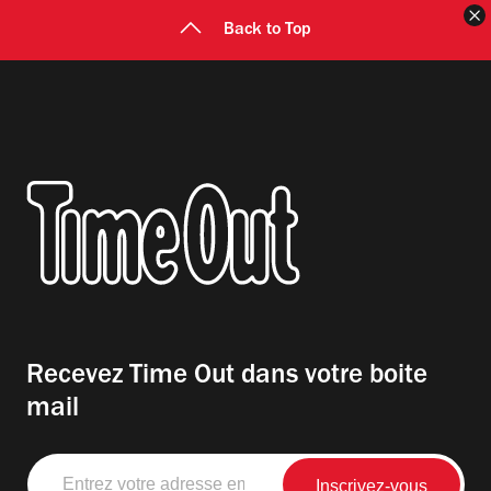
F
Back to Top
Recevez Time Out dans votre boite
mail
Entrez