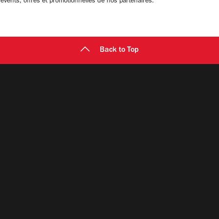
 évents, offres et promotionnelles de nos partenaires.
Back to Top