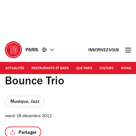
Accéder
Accéder
au
au
contenu
pied
de
page
PARIS
INSCRIVEZ-VOUS
ACTUALITÉS
RESTAURANTS ET BARS
QUE FAIRE
CULTURE
VOYAGE
Bounce Trio
Musique, Jazz
mardi 18 décembre 2012
Partager