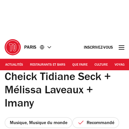
Accéder
Accéder
au
au
contenu
pied
de
page
PARIS
INSCRIVEZ-VOUS
ACTUALITÉS
RESTAURANTS ET BARS
QUE FAIRE
CULTURE
VOYAGE
Cheick Tidiane Seck +
Mélissa Laveaux +
Imany
Musique, Musique du monde
Recommandé