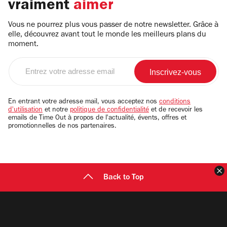
vraiment
aimer
Vous ne pourrez plus vous passer de notre newsletter. Grâce à
elle, découvrez avant tout le monde les meilleurs plans du
moment.
Entrez
votre
adresse
email
En entrant votre adresse mail, vous acceptez nos
conditions
d'utilisation
et notre
politique de confidentialité
et de recevoir les
emails de Time Out à propos de l'actualité, évents, offres et
promotionnelles de nos partenaires.
F
Back to Top