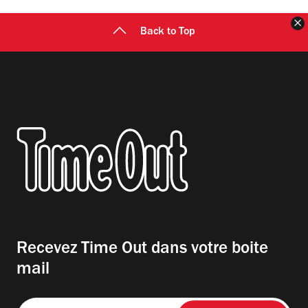
F
Back to Top
Recevez Time Out dans votre boite
mail
Entrez